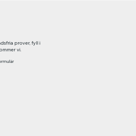
fria prover, fyll i
kommer vi.
formulär