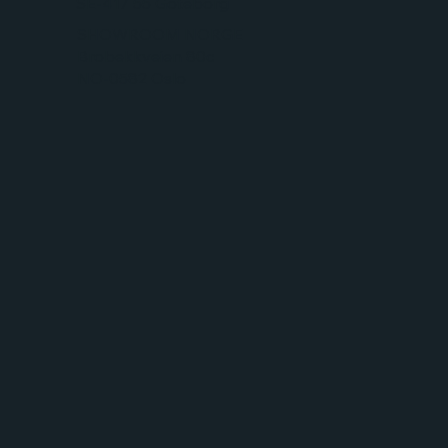
SE-417 55 Göteborg
SHOWROOM NORGE
Brobekkveien 80c
NO-0582 Oslo