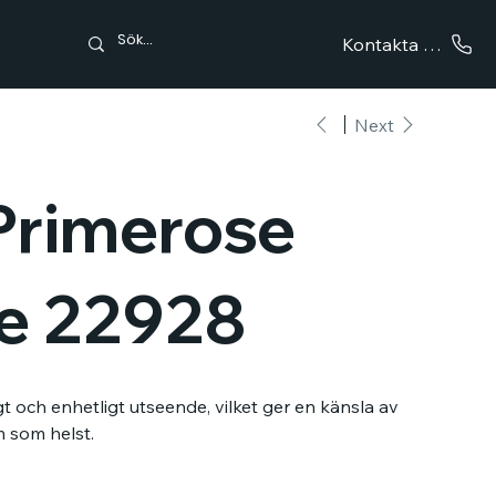
Kontakta oss
Next
Primerose
e 22928
t och enhetligt utseende, vilket ger en känsla av
um som helst.