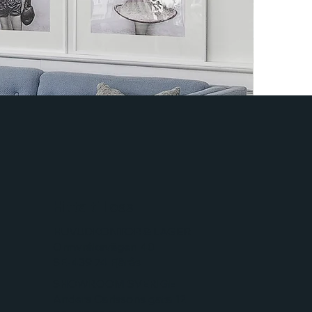
Hitta till oss
HUVUDKONTOR & LAGER
Ormvråksvägen 40
SE-439 74 Fjärås
SHOWROOM SVERIGE
Anders Carlssons gata 12