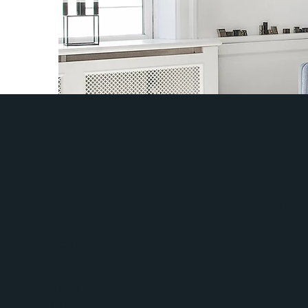
Meny
Kontak
Hem
+46 10-33
Produkter
hello@ime
Om oss
Referenser
GDPR & Policies
Kontakt