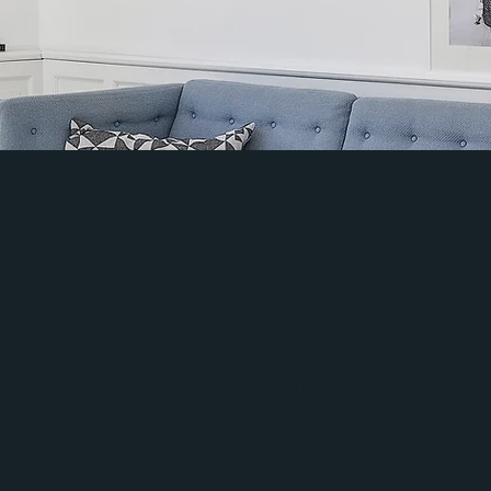
t
Sociala
3 29 29
Instagram
x.se
LinkedIn
Facebook