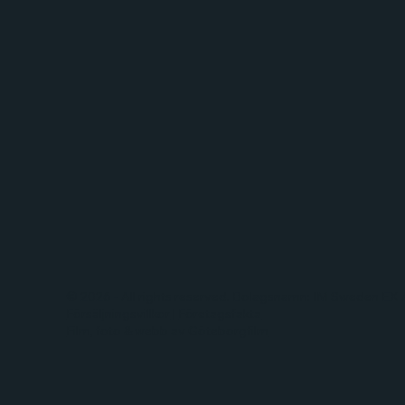
© 2026 - All rights reserved. Bolagsnamn: IM Sweden E
Försäljningsvillkor
|
Företagsfakta
Film, foto & webb av Göteborgfilm