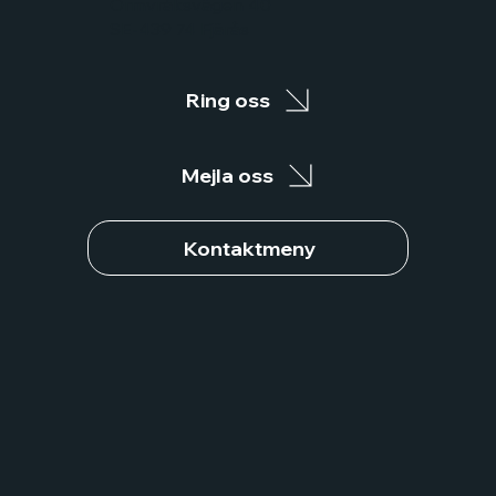
Ormvråksvägen 40
SE-439 74 Fjärås
Ring oss
Mejla oss
Kontaktmeny