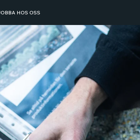
JOBBA HOS OSS