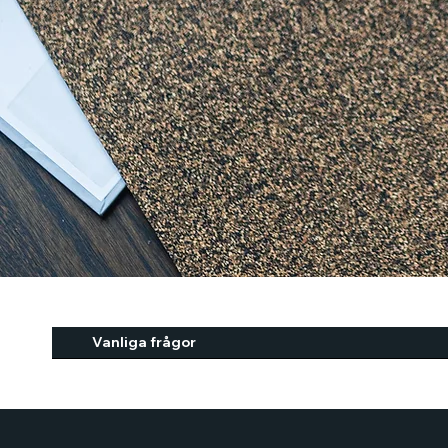
Vanliga frågor