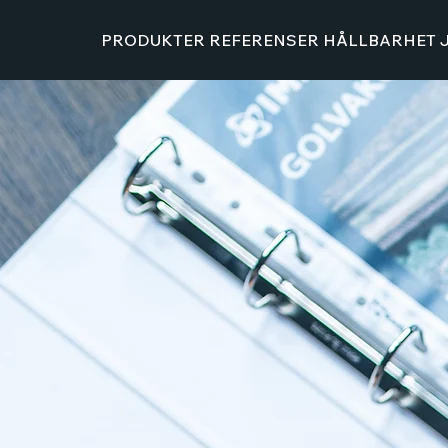
PRODUKTER
REFERENSER
HÅLLBARHET