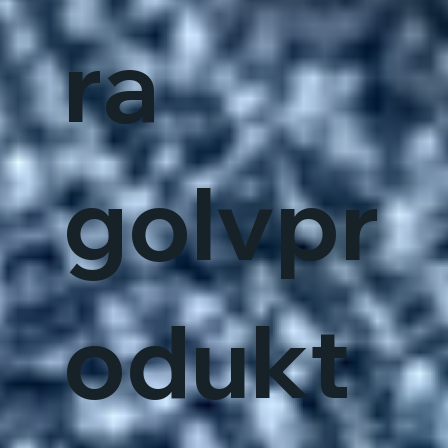
ra
golvpr
odukt