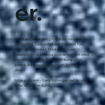
er.
IMEX erbjuder golvprodukter med fokus
på kvalitet, hållbarhet och funktion för
varje unikt projekt. Med egna lager
säkerställer vi snabba leveranser och med
personlig service får ni som kund alltid
snabb återkoppling och rätt lösning
direkt.
Inga problem - bara lösningar, det är vårt
löfte till er som kund.